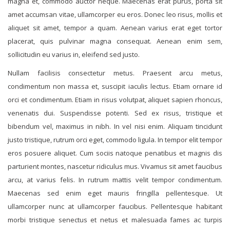
magna et, commodo auctor neque. Maecenas erat purus, porta sit
amet accumsan vitae, ullamcorper eu eros. Donec leo risus, mollis et
aliquet sit amet, tempor a quam. Aenean varius erat eget tortor
placerat, quis pulvinar magna consequat. Aenean enim sem,
sollicitudin eu varius in, eleifend sed justo.
Nullam facilisis consectetur metus. Praesent arcu metus,
condimentum non massa et, suscipit iaculis lectus. Etiam ornare id
orci et condimentum. Etiam in risus volutpat, aliquet sapien rhoncus,
venenatis dui. Suspendisse potenti. Sed ex risus, tristique et
bibendum vel, maximus in nibh. In vel nisi enim. Aliquam tincidunt
justo tristique, rutrum orci eget, commodo ligula. In tempor elit tempor
eros posuere aliquet. Cum sociis natoque penatibus et magnis dis
parturient montes, nascetur ridiculus mus. Vivamus sit amet faucibus
arcu, at varius felis. In rutrum mattis velit tempor condimentum.
Maecenas sed enim eget mauris fringilla pellentesque. Ut
ullamcorper nunc at ullamcorper faucibus. Pellentesque habitant
morbi tristique senectus et netus et malesuada fames ac turpis