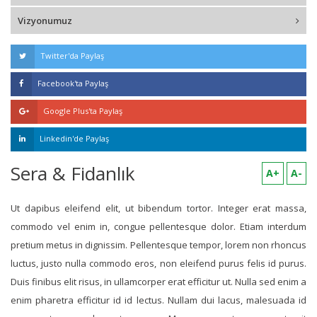
Vizyonumuz
Twitter'da Paylaş
Facebook'ta Paylaş
Google Plus'ta Paylaş
Linkedin'de Paylaş
Sera & Fidanlık
A+
A-
Ut dapibus eleifend elit, ut bibendum tortor. Integer erat massa,
commodo vel enim in, congue pellentesque dolor. Etiam interdum
pretium metus in dignissim. Pellentesque tempor, lorem non rhoncus
luctus, justo nulla commodo eros, non eleifend purus felis id purus.
Duis finibus elit risus, in ullamcorper erat efficitur ut. Nulla sed enim a
enim pharetra efficitur id id lectus. Nullam dui lacus, malesuada id