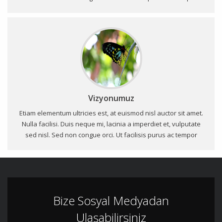
fermentum. Curabitur fringilla a nunc efficitur elementum.
Fusce vol...
Vizyonumuz
Etiam elementum ultricies est, at euismod nisl auctor sit amet.
Nulla facilisi. Duis neque mi, lacinia a imperdiet et, vulputate
sed nisl. Sed non congue orci. Ut facilisis purus ac tempor
fermentum. Curabitur fringilla a nunc efficitur elementum.
Fusce vol...
Bize Sosyal Medyadan
Ulaşabilirsiniz